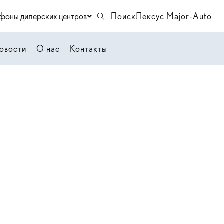
фоны дилерских центров
Поиск
Лексус Major-Auto
овости
О нас
Контакты